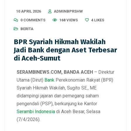
10 APRIL 2026
ADMINBPRSHW
0 COMMENTS
168 VIEWS
4
LIKES
BERITA
BPR Syariah Hikmah Wakilah
Jadi Bank dengan Aset Terbesar
di Aceh-Sumut
SERAMBINEWS.COM, BANDA ACEH
– Direktur
Utama (Dirut)
Bank
Perekonomian Rakyat (BPR)
Syariah Hikmah Wakilah, Sugito SE., ME
didampingi jajaran dan pemegang saham
pengendali (PSP), berkunjung ke Kantor
Serambi Indonesia
di Aceh Besar, Selasa
(7/4/2026).